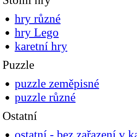
hry různé
hry Lego
karetní hry
Puzzle
puzzle zeměpisné
puzzle různé
Ostatní
ostatní - bez zařazení v k