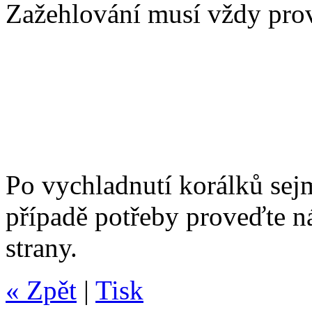
Zažehlování musí vždy prov
Po vychladnutí korálků sej
případě potřeby proveďte ná
strany.
« Zpět
|
Tisk